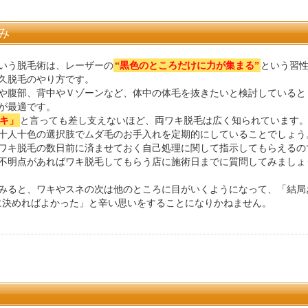
み
いう脱毛術は、レーザーの
“黒色のところだけに力が集まる”
という習
久脱毛のやり方です。
や腹部、背中やＶゾーンなど、体中の体毛を抜きたいと検討していると
が最適です。
キ」
と言っても差し支えないほど、両ワキ脱毛は広く知られています
十人十色の選択肢でムダ毛のお手入れを定期的にしていることでしょう
ワキ脱毛の数日前に済ませておく自己処理に関して指示してもらえるの
不明点があればワキ脱毛してもらう店に施術日までに質問してみましょ
みると、ワキやスネの次は他のところに目がいくようになって、「結局
に決めればよかった」と辛い思いをすることになりかねません。