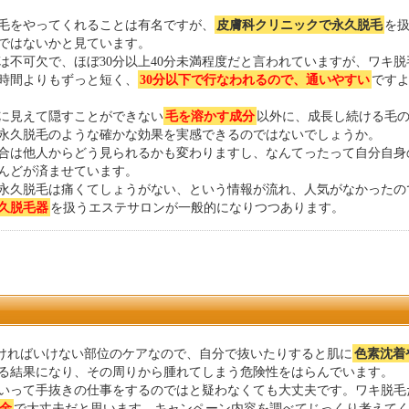
毛をやってくれることは有名ですが、
皮膚科クリニックで永久脱毛
を
ではないかと見ています。
は不可欠で、ほぼ30分以上40分未満程度だと言われていますが、ワキ
時間よりもずっと短く、
30分以下で行なわれるので、通いやすい
です
に見えて隠すことができない
毛を溶かす成分
以外に、成長し続ける毛
永久脱毛のような確かな効果を実感できるのではないでしょうか。
合は他人からどう見られるかも変わりますし、なんてったって自分自身
んどが済ませています。
永久脱毛は痛くてしょうがない、という情報が流れ、人気がなかったの
久脱毛器
を扱うエステサロンが一般的になりつつあります。
なければいけない部位のケアなので、自分で抜いたりすると肌に
色素沈着
る結果になり、その周りから腫れてしまう危険性をはらんでいます。
いって手抜きの仕事をするのではと疑わなくても大丈夫です。ワキ脱毛
金
で大丈夫だと思います。キャンペーン内容を調べてじっくり考えて