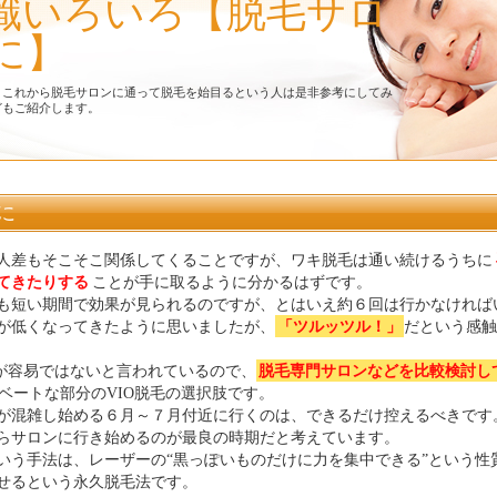
識いろいろ【脱毛サロ
に】
。これから脱毛サロンに通って脱毛を始目るという人は是非参考にしてみ
どもご紹介します。
に
人差もそこそこ関係してくることですが、ワキ脱毛は通い続けるうちに
てきたりする
ことが手に取るように分かるはずです。
も短い期間で効果が見られるのですが、とはいえ約６回は行かなければ
が低くなってきたように思いましたが、
「ツルッツル！」
だという感触
とが容易ではないと言われているので、
脱毛専門サロンなどを比較検討し
ベートな部分のVIO脱毛の選択肢です。
が混雑し始める６月～７月付近に行くのは、できるだけ控えるべきです
らサロンに行き始めるのが最良の時期だと考えています。
いう手法は、レーザーの“黒っぽいものだけに力を集中できる”という性
せるという永久脱毛法です。