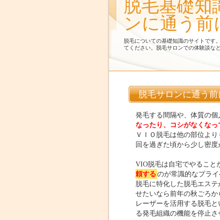
脱毛基礎知
ンに通う前
脱毛についての基礎知識のサイトです
てください。脱毛サロンでの体験談な
脱毛サロンに通う前
発毛する間隔や、体質の個
なったり、コシがなくなっ
ＶＩＯ脱毛は他の部位より
回を過ぎた頃から少し密度
VIO脱毛は自宅でやるこ
頼する
のが常識的なプライ
脱毛に特化した脱毛エステ
せたいなら前年の秋ごろか
レーザーを活用する脱毛と
る発毛組織の機能を停止さ